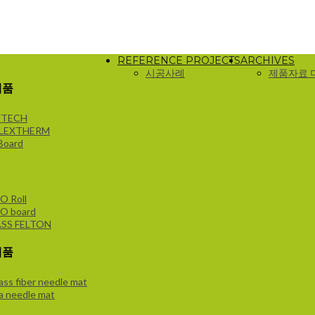
REFERENCE PROJECTS
ARCHIVES
시공사례
제품자료 
제품
YTECH
FLEXTHERM
Board
O Roll
O board
SS FELTON
제품
ass fiber needle mat
ca needle mat