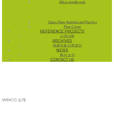
Silica needle mat
Glass Fiber Reinforced Plastics
Pipe Cover
REFERENCE PROJECTS
시공사례
ARCHIVES
제품자료 다운로드
NEWS
회사 소식
CONTACT US
COMPANY
WINCO 소개