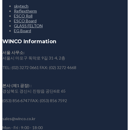
skytech
Reflextherm
ESCO Roll
ESCO Board
GLASS FELTON
EG Board
WINCO Information
서울 사무소:
서울시 마포구 독막로 9길 31-4, 2층
TEL: (02) 3272 0661
FAX: (02) 3272 4668
본사 (제1 공장) :
경상북도 경산시 진량읍 공단6로 65
(053) 856 6747
FAX: (053) 856 7592
sales@winco.co.kr
Mon - Fri : 9:00 - 18:00