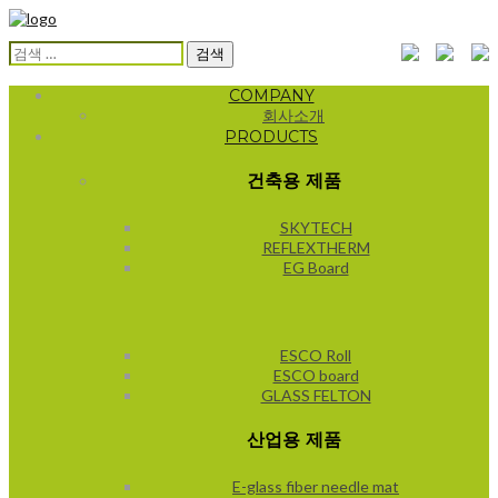
검
색:
COMPANY
회사소개
PRODUCTS
건축용 제품
SKYTECH
REFLEXTHERM
EG Board
ESCO Roll
ESCO board
GLASS FELTON
산업용 제품
E-glass fiber needle mat