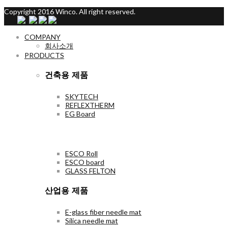
Copyright 2016 Winco. All right reserved.
COMPANY
회사소개
PRODUCTS
건축용 제품
SKYTECH
REFLEXTHERM
EG Board
ESCO Roll
ESCO board
GLASS FELTON
산업용 제품
E-glass fiber needle mat
Silica needle mat