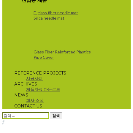
산업용 제품
E-glass fiber needle mat
Silica needle mat
Glass Fiber Reinforced Plastics
Pipe Cover
REFERENCE PROJECTS
시공사례
ARCHIVES
제품자료 다운로드
NEWS
회사 소식
CONTACT US
검
색: