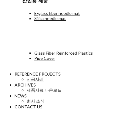
산업용 제품
E-glass fiber needle mat
Silica needle mat
Glass Fiber Reinforced Plastics
Pipe Cover
REFERENCE PROJECTS
시공사례
ARCHIVES
제품자료 다운로드
NEWS
회사 소식
CONTACT US