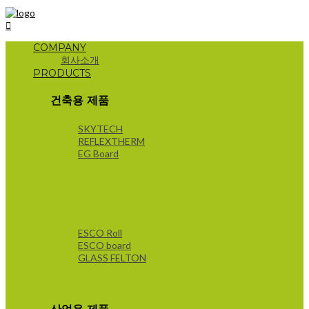
COMPANY
회사소개
PRODUCTS
건축용 제품
SKYTECH
REFLEXTHERM
EG Board
ESCO Roll
ESCO board
GLASS FELTON